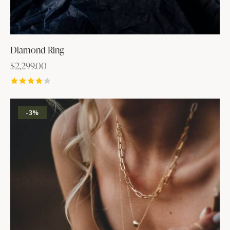
Diamond Ring
$
2,299.00
Valutato
4.00
su 5
-3%