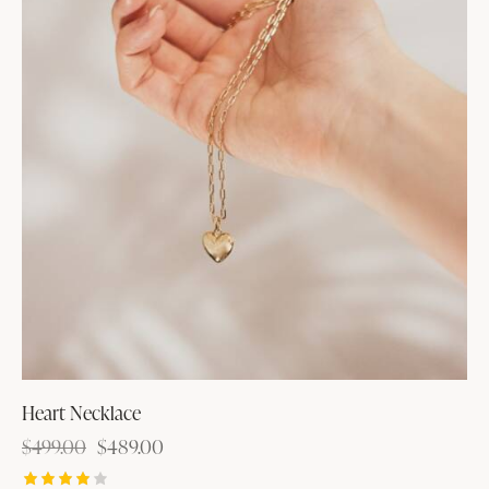
Heart Necklace
$
499.00
$
489.00