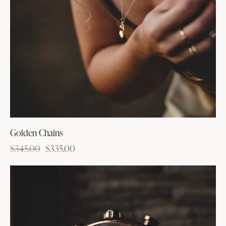
Golden Chains
$
345.00
$
335.00